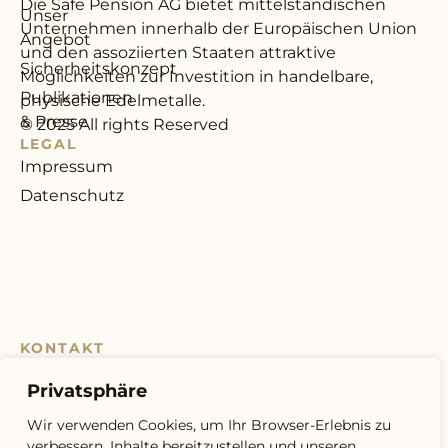
Die Safe Pension AG bietet mittel­ständischen
Unser
Unternehmen innerhalb der Europäischen Union
Angebot
und den assoziierten Staaten attraktive
Sicherheitskonzept
Möglichkeiten zur Investition in handelbare,
Publikationen
physische Edelmetalle.
& Presse
© 2025 All rights Reserved
LEGAL
Impressum
Datenschutz
KONTAKT
+423
Privatsphäre
235
40
Wir verwenden Cookies, um Ihr Browser-Erlebnis zu
76
verbessern, Inhalte bereitzustellen und unseren