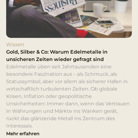
Wissen
Gold, Silber & Co: Warum Edelmetalle in
unsicheren Zeiten wieder gefragt sind
Edelmetalle üben seit Jahrtausenden eine
besondere Faszination aus – als Schmuck, als
Statussymbol, aber vor allem als sicherer Hafen in
wirtschaftlich turbulenten Zeiten. Ob globale
Krisen, Inflation oder geopolitische
Unsicherheiten: Immer dann, wenn das Vertrauen
in Währungen und Märkte ins Wanken gerät,
rückt das glänzende Metall ins Zentrum des
Interesses.
Mehr erfahren