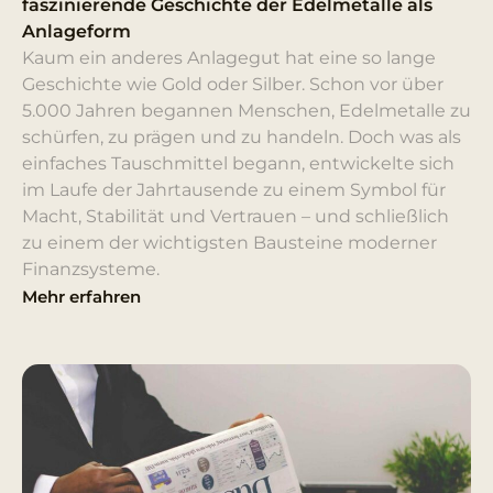
faszinierende Geschichte der Edelmetalle als
Anlageform
Kaum ein anderes Anlagegut hat eine so lange
Geschichte wie Gold oder Silber. Schon vor über
5.000 Jahren begannen Menschen, Edelmetalle zu
schürfen, zu prägen und zu handeln. Doch was als
einfaches Tauschmittel begann, entwickelte sich
im Laufe der Jahrtausende zu einem Symbol für
Macht, Stabilität und Vertrauen – und schließlich
zu einem der wichtigsten Bausteine moderner
Finanzsysteme.
Mehr erfahren