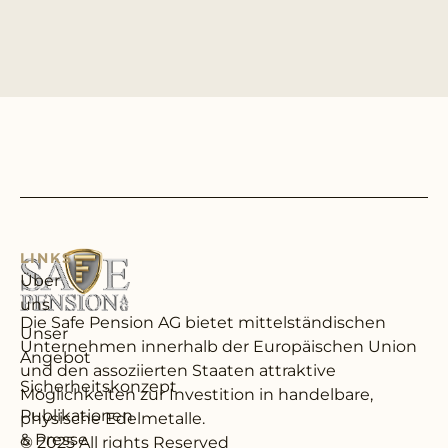
LINKS
Über
uns
Die Safe Pension AG bietet mittel­ständischen
Unser
Unternehmen innerhalb der Europäischen Union
Angebot
und den assoziierten Staaten attraktive
Sicherheitskonzept
Möglichkeiten zur Investition in handelbare,
Publikationen
physische Edelmetalle.
& Presse
© 2025 All rights Reserved